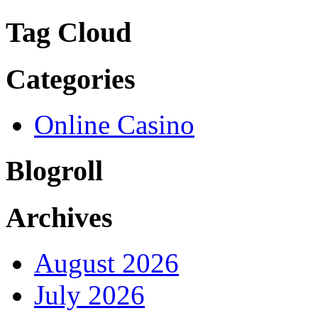
Tag Cloud
Categories
Online Casino
Blogroll
Archives
August 2026
July 2026