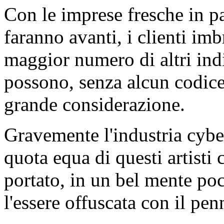
Con le imprese fresche in part
faranno avanti, i clienti im
maggior numero di altri ind
possono, senza alcun codice
grande considerazione.
Gravemente l'industria cybe
quota equa di questi artisti 
portato, in un bel mente poch
l'essere offuscata con il pen