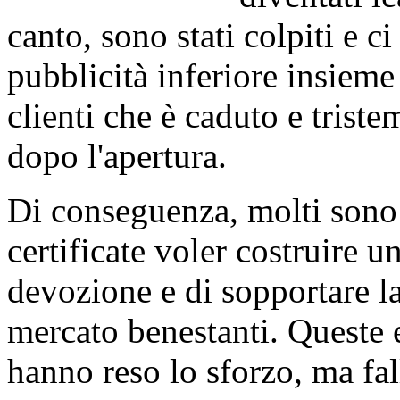
canto, sono stati colpiti e c
pubblicità inferiore insiem
clienti che è caduto e tris
dopo l'apertura.
Di conseguenza, molti sono s
certificate voler costruire u
devozione e di sopportare l
mercato benestanti. Queste e
hanno reso lo sforzo, ma fal