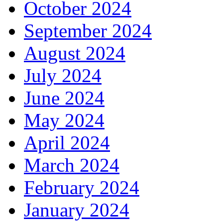
October 2024
September 2024
August 2024
July 2024
June 2024
May 2024
April 2024
March 2024
February 2024
January 2024