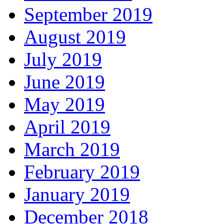
September 2019
August 2019
July 2019
June 2019
May 2019
April 2019
March 2019
February 2019
January 2019
December 2018