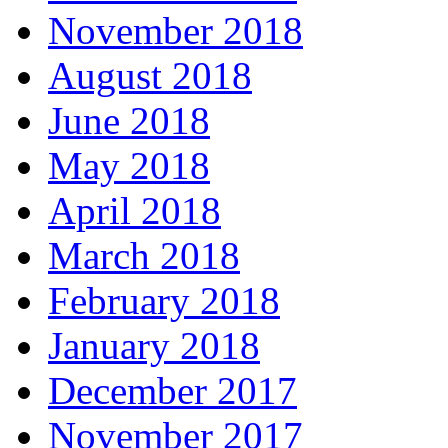
November 2018
August 2018
June 2018
May 2018
April 2018
March 2018
February 2018
January 2018
December 2017
November 2017