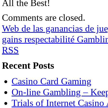
All the Best!
Comments are closed.
Web de las ganancias de jue
gains respectabilité Gambli
RSS
Recent Posts
Casino Card Gaming
On-line Gambling – Kee
Trials of Internet Casino