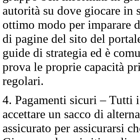
autorità su dove giocare in 
ottimo modo per imparare d
di pagine del sito del porta
guide di strategia ed è comu
prova le proprie capacità p
regolari.
4. Pagamenti sicuri – Tutti i
accettare un sacco di altern
assicurato per assicurarsi ch