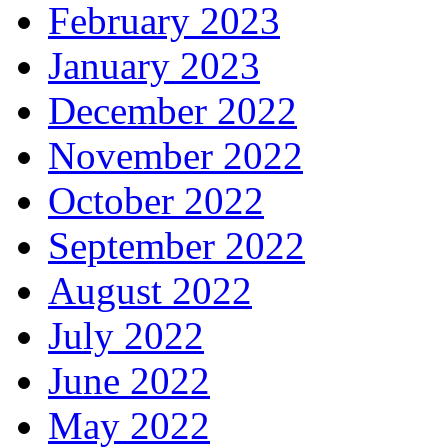
February 2023
January 2023
December 2022
November 2022
October 2022
September 2022
August 2022
July 2022
June 2022
May 2022