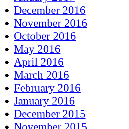
December 2016
November 2016
October 2016
May 2016
April 2016
March 2016
February 2016
January 2016
December 2015
November 2015