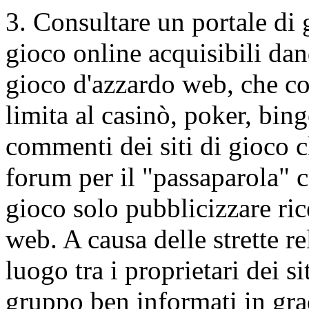
3. Consultare un portale di 
gioco online acquisibili dand
gioco d'azzardo web, che c
limita al casinò, poker, bing
commenti dei siti di gioco 
forum per il "passaparola" cr
gioco solo pubblicizzare rice
web. A causa delle strette r
luogo tra i proprietari dei s
gruppo ben informati in gra