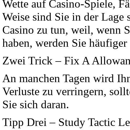
Wette auf Casino-Spiele, Fä
Weise sind Sie in der Lage
Casino zu tun, weil, wenn 
haben, werden Sie häufiger
Zwei Trick – Fix A Allowa
An manchen Tagen wird Ihn
Verluste zu verringern, soll
Sie sich daran.
Tipp Drei – Study Tactic Le