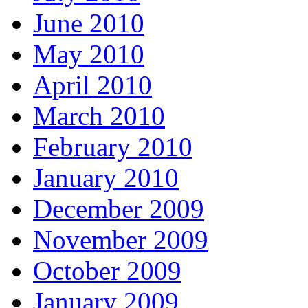
June 2010
May 2010
April 2010
March 2010
February 2010
January 2010
December 2009
November 2009
October 2009
January 2009