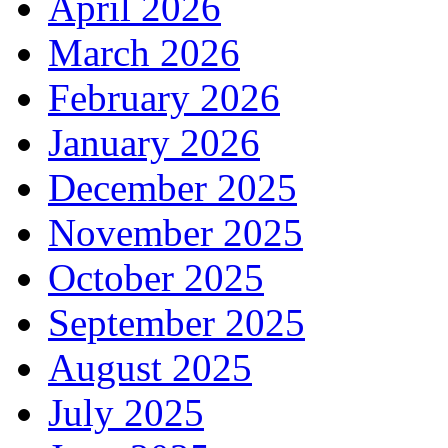
April 2026
March 2026
February 2026
January 2026
December 2025
November 2025
October 2025
September 2025
August 2025
July 2025