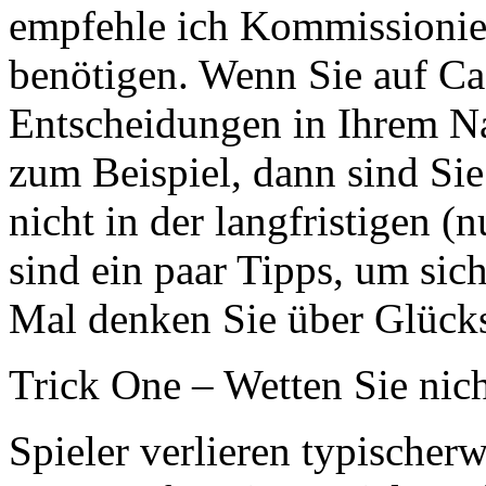
empfehle ich Kommissionier
benötigen. Wenn Sie auf Cas
Entscheidungen in Ihrem Na
zum Beispiel, dann sind Sie
nicht in der langfristigen (
sind ein paar Tipps, um sich
Mal denken Sie über Glücks
Trick One – Wetten Sie nic
Spieler verlieren typischer