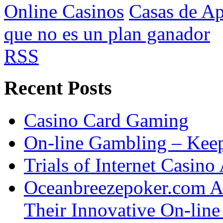
Online Casinos
Casas de Ap
que no es un plan ganador
RSS
Recent Posts
Casino Card Gaming
On-line Gambling – Kee
Trials of Internet Casino
Oceanbreezepoker.com An
Their Innovative On-line