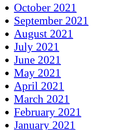
October 2021
September 2021
August 2021
July 2021
June 2021
May 2021
April 2021
March 2021
February 2021
January 2021