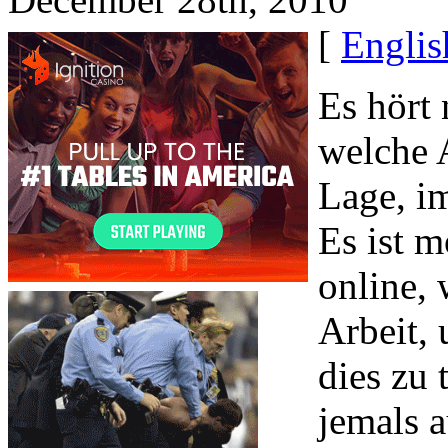
[
Englis
Es hört 
welche A
Lage, i
Es ist m
online, 
Arbeit, 
dies zu 
jemals 