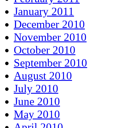
January 2011
December 2010
November 2010
October 2010
September 2010
August 2010
July 2010
June 2010
May 2010
April 2010