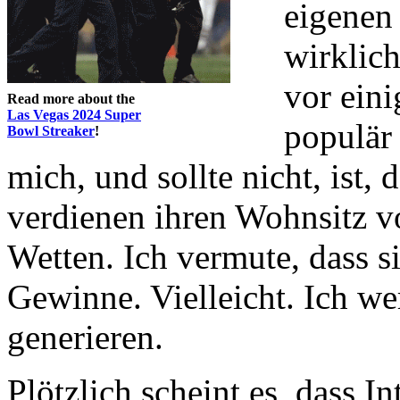
eigenen 
wirklic
vor ein
Read more about the
Las Vegas 2024 Super
populär
Bowl Streaker
!
mich, und sollte nicht, ist, 
verdienen ihren Wohnsitz v
Wetten. Ich vermute, dass si
Gewinne. Vielleicht. Ich we
generieren.
Plötzlich scheint es, dass 