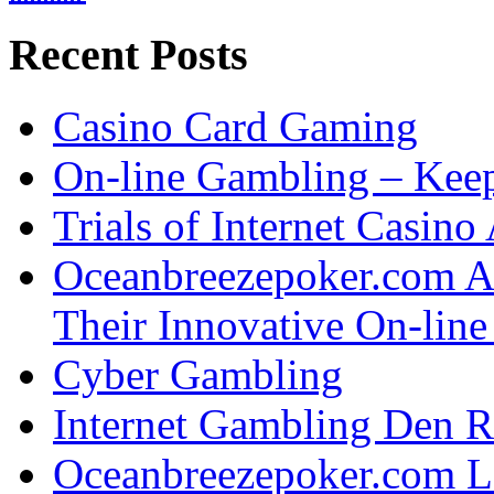
Recent Posts
Casino Card Gaming
On-line Gambling – Kee
Trials of Internet Casino
Oceanbreezepoker.com An
Their Innovative On-line
Cyber Gambling
Internet Gambling Den 
Oceanbreezepoker.com La