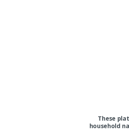
These pla
household na