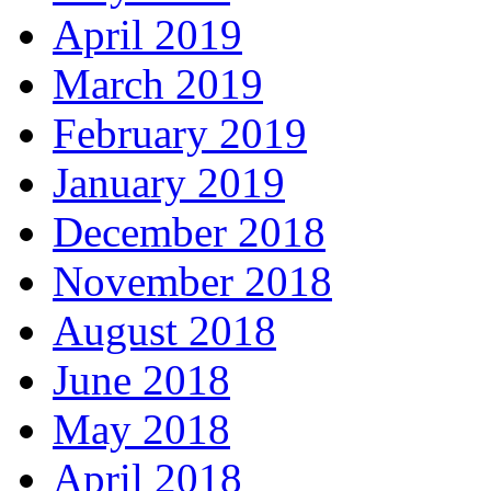
April 2019
March 2019
February 2019
January 2019
December 2018
November 2018
August 2018
June 2018
May 2018
April 2018