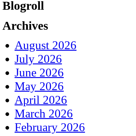
Blogroll
Archives
August 2026
July 2026
June 2026
May 2026
April 2026
March 2026
February 2026