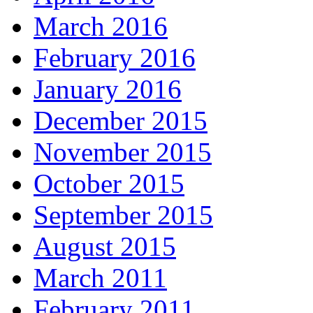
March 2016
February 2016
January 2016
December 2015
November 2015
October 2015
September 2015
August 2015
March 2011
February 2011